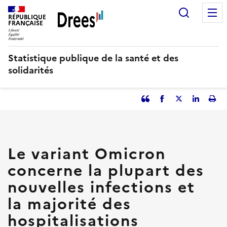
Aller
Recherc
au
RÉPUBLIQUE
FRANÇAISE
contenu
principal
Statistique publique de la santé et des
solidarités
Partager
Facebook
Partager
Partager
Imp
l'article
l'article
l'article
l'art
en
sur
sur
tant
Twitter
Linked
que
in
Le variant Omicron
citation
concerne la plupart des
nouvelles infections et
la majorité des
hospitalisations