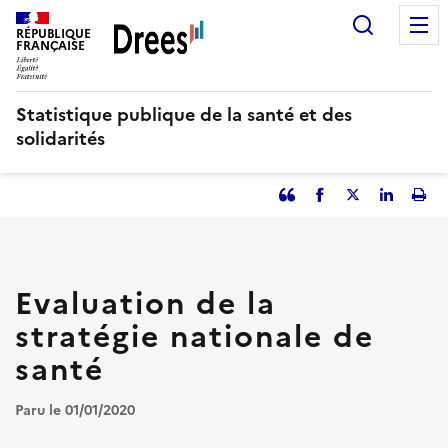
Aller
Recherc
au
RÉPUBLIQUE
FRANÇAISE
contenu
principal
Statistique publique de la santé et des
solidarités
Partager
Facebook
Partager
Partager
Imp
l'article
l'article
l'article
l'art
en
sur
sur
tant
Twitter
Linked
que
in
Evaluation de la
citation
stratégie nationale de
santé
Paru le 01/01/2020