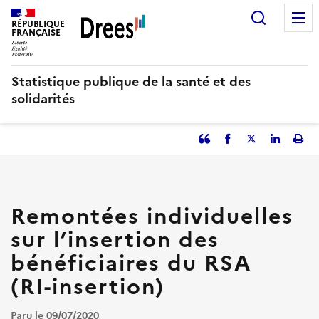
Aller
Recherc
au
RÉPUBLIQUE
FRANÇAISE
contenu
principal
Statistique publique de la santé et des
solidarités
Partager
Facebook
Partager
Partager
Imp
l'article
l'article
l'article
l'art
en
sur
sur
tant
Twitter
Linked
que
in
Remontées individuelles
citation
sur l’insertion des
bénéficiaires du RSA
(RI-insertion)
Paru le 09/07/2020