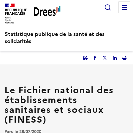
Aller
Recherc
au
RÉPUBLIQUE
FRANÇAISE
contenu
principal
Statistique publique de la santé et des
solidarités
Partager
Facebook
Partager
Partager
Imp
l'article
l'article
l'article
l'art
en
sur
sur
tant
Twitter
Linked
que
in
Le Fichier national des
citation
établissements
sanitaires et sociaux
(FINESS)
Paru le 28/07/2020