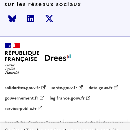
sur les réseaux sociaux
Bluesky
LinkedIn
Twitter
solidarites.gouv.fr
sante.gouv.fr
data.gouv.fr
gouvernement.fr
legifrance.gouv.fr
service-public.fr
Accessibilité : Conforme
Contact
S'abonner
Plan du site
Mentions légales
Flux RSS
Recrutements