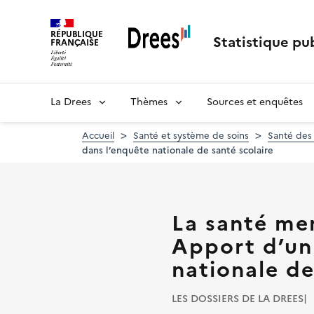
Aller
au
RÉPUBLIQUE
contenu
Statistique pub
FRANÇAISE
principal
La Drees
Thèmes
Sources et enquêtes
Accueil
Santé et système de soins
Santé des
dans l’enquête nationale de santé scolaire
La santé men
Apport d’un
nationale de
LES DOSSIERS DE LA DREES