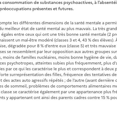
a consommation de substances psychoactives, à l’absentéi
s préoccupations présentes et futures.
ompte les différentes dimensions de la santé mentale a permis
 du meilleur état de santé mental au plus mauvais. La très gran
ts égales entre ceux qui ont une très bonne santé mentale (2 pr
naissent un mal-être modéré (classes 3 et 4, 43 % des élèves). 
se, dégradée pour 8 % d’entre eux (classe 5) et très mauvaise p
ses se ressemblent par leur opposition aux autres groupes sur
es, moins de familles nucléaires, moins bonne hygiène de vie, 
s psychotropes, atteintes subies plus fréquemment, plus d’a
lles par ce qui les caractérise le plus et correspondent à deux p
 forte surreprésentation des filles, fréquence des tentatives de
des actes auto agressifs répétés ; de l’autre (avant dernière c
es de sommeil, problèmes de comportements alimentaires mo
re classe se caractérise également par une appartenance plus fr
nts y appartenant ont ainsi des parents cadres contre 15 % pour