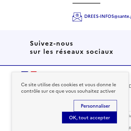
DREES-INFOS@sante.g
Suivez-nous
sur les réseaux sociaux
Ce site utilise des cookies et vous donne le
solidarites.gouv.fr
contrôle sur ce que vous souhaitez activer
Personnaliser
Accessibilité : Conforme
Contact
S'abonner
Plan du site
Mentions l
OK, tout accepter
Sauf mention contraire, tous les contenus de ce site sont sous
lic