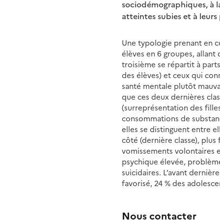
sociodémographiques, à l
atteintes subies et à leur
Une typologie prenant en c
élèves en 6 groupes, allant
troisième se répartit à par
des élèves) et ceux qui con
santé mentale plutôt mauvai
que ces deux dernières clas
(surreprésentation des fill
consommations de substance
elles se distinguent entre e
côté (dernière classe), plus
vomissements volontaires et 
psychique élevée, problèm
suicidaires. L’avant derniè
favorisé, 24 % des adolesce
Nous contacter