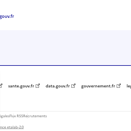
ouv.fr
sante.gouv.fr
data.gouv.fr
gouvernement.fr
le
égales
Flux RSS
Recrutements
ence etalab-2.0