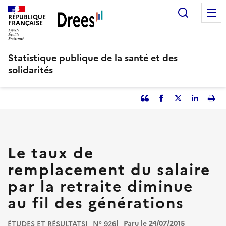
Aller
Recherc
au
RÉPUBLIQUE
FRANÇAISE
contenu
principal
Statistique publique de la santé et des
solidarités
Partager
Facebook
Partager
Partager
Imp
l'article
l'article
l'article
l'art
en
sur
sur
tant
Twitter
Linked
que
in
Le taux de
citation
remplacement du salaire
par la retraite diminue
au fil des générations
Paru le 24/07/2015
ÉTUDES ET RÉSULTATS
N° 926