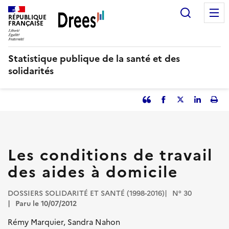
Aller
Recherc
au
RÉPUBLIQUE
FRANÇAISE
contenu
principal
Statistique publique de la santé et des
solidarités
Partager
Facebook
Partager
Partager
Imp
l'article
l'article
l'article
l'art
en
sur
sur
tant
Twitter
Linked
que
in
Les conditions de travail
citation
des aides à domicile
DOSSIERS SOLIDARITÉ ET SANTÉ (1998-2016)
N° 30
Paru le 10/07/2012
Rémy Marquier, Sandra Nahon