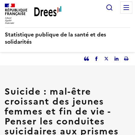
Aller
Recherc
au
RÉPUBLIQUE
FRANÇAISE
contenu
principal
Statistique publique de la santé et des
solidarités
Partager
Facebook
Partager
Partager
Imp
l'article
l'article
l'article
l'art
en
sur
sur
tant
Twitter
Linked
que
in
Suicide : mal-être
citation
croissant des jeunes
femmes et fin de vie -
Penser les conduites
suicidaires aux prismes