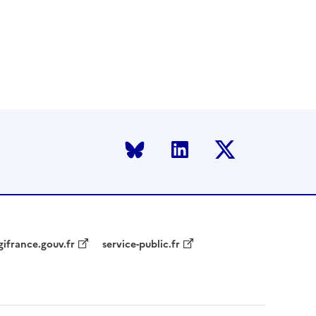
Bluesky
LinkedIn
Twitter
gifrance.gouv.fr
service-public.fr