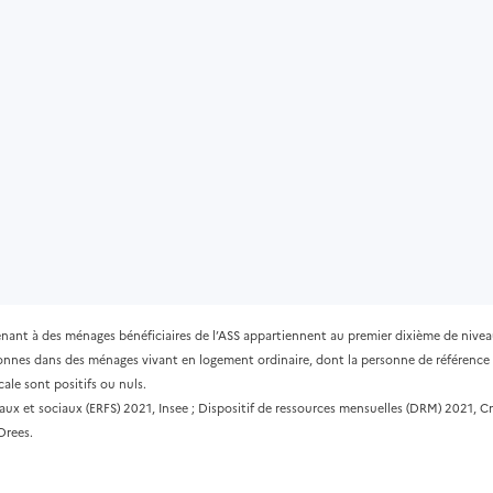
ant à des ménages bénéficiaires de l’ASS appartiennent au premier dixième de niveau
onnes dans des ménages vivant en logement ordinaire, dont la personne de référence 
cale sont positifs ou nuls.
caux et sociaux (ERFS) 2021, Insee ; Dispositif de ressources mensuelles (DRM) 2021, C
Drees.