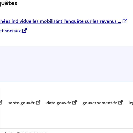
quêtes
ées individuelles mobilisant l’enquête sur les revenus …
et sociaux
sante.gouv.fr
data.gouv.fr
gouvernement.fr
le