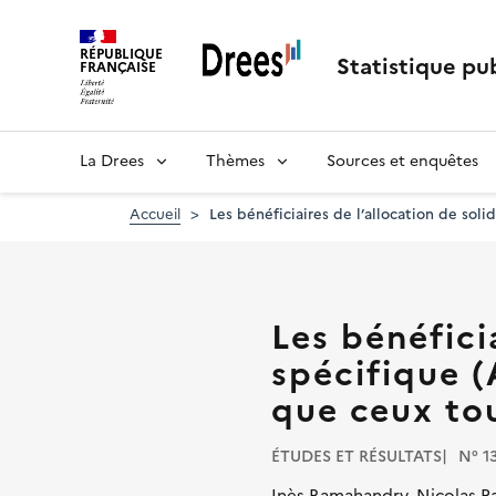
Aller
au
RÉPUBLIQUE
contenu
Statistique pub
FRANÇAISE
principal
La Drees
Thèmes
Sources et enquêtes
Accueil
Les bénéficiaires de l’allocation de so
Les bénéficia
spécifique 
que ceux to
ÉTUDES ET RÉSULTATS
N° 1
Inès Ramahandry, Nicolas P