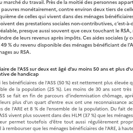
u marché du travail. Près de la moitié des personnes appa
t pauvres monétairement, contre environ deux tiers de cell
uième de celles qui vivent dans des ménages bénéficiaire
çoivent des prestations sociales non-contributives, c’est-à-
éalable, presque aussi souvent que ceux touchant le RSA, m
ndre de leurs revenus après impôts. Ces aides sociales (y 
49 % du revenu disponible des ménages bénéficiant de l’A
nages au RSA.
iaire de l’ASS sur deux est âgé d’au moins 50 ans et plus d’
ative de handicap
 les bénéficiaires de l’ASS (50 %) est nettement plus élevée q
mble de la population (25 %). Les moins de 30 ans sont trè
’ASS se fait en fin de parcours d’indemnisation chômage, apr
illeurs plus d’un quart d’entre eux ont une reconnaissance a
es de l’ARE et 8 % de l’ensemble de la population. Du fait de
ASS vivent plus souvent dans des HLM (37 %) que les ménages 
eur permet toutefois d’être tout aussi régulièrement propr
el à rembourser que les ménages bénéficiaires de l’ARE, à haut