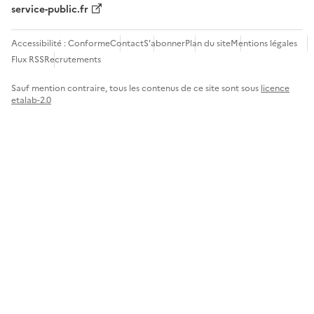
service-public.fr
Accessibilité : Conforme
Contact
S'abonner
Plan du site
Mentions légales
Flux RSS
Recrutements
Sauf mention contraire, tous les contenus de ce site sont sous
licence
etalab-2.0
Panneau de gestion des cookies