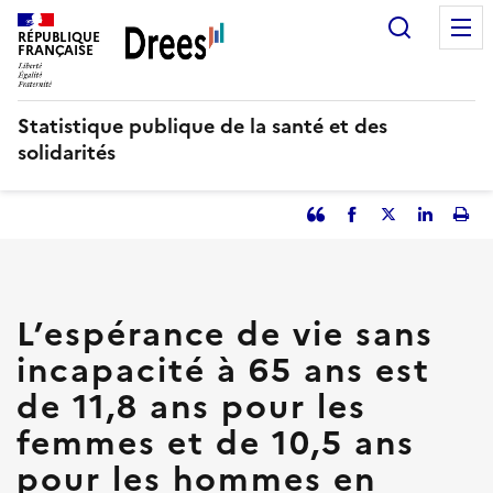
Aller
Recherc
au
RÉPUBLIQUE
FRANÇAISE
contenu
principal
Statistique publique de la santé et des
solidarités
Partager
Facebook
Partager
Partager
Imp
l'article
l'article
l'article
l'art
en
sur
sur
tant
Twitter
Linked
que
in
L’espérance de vie sans
citation
incapacité à 65 ans est
de 11,8 ans pour les
femmes et de 10,5 ans
pour les hommes en