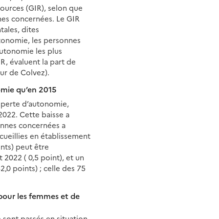
sources (GIR), selon que
nnes concernées. Le GIR
tales, dites
autonomie, les personnes
autonomie les plus
IR, évaluent la part de
ur de Colvez).
omie qu’en 2015
a perte d’autonomie,
 2022. Cette baisse a
onnes concernées a
ueillies en établissement
nts) peut être
2022 ( 0,5 point), et un
,0 points) ; celle des 75
pour les femmes et de
 sont passés en situation