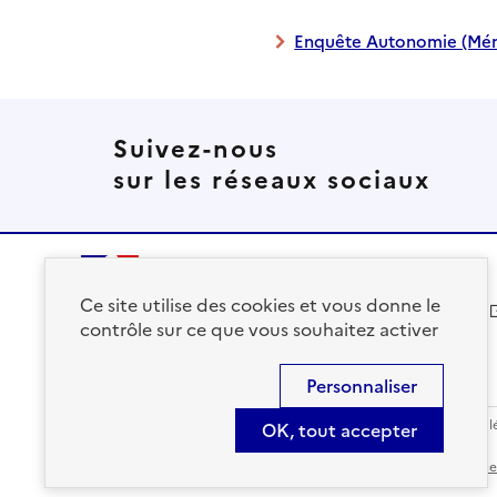
Enquête Autonomie (Mén
Suivez-nous
sur les réseaux sociaux
Ce site utilise des cookies et vous donne le
solidarites.gouv.fr
contrôle sur ce que vous souhaitez activer
Personnaliser
Accessibilité : Conforme
Contact
S'abonner
Plan du site
Mentions l
OK, tout accepter
Sauf mention contraire, tous les contenus de ce site sont sous
lic