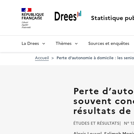
Aller
au
RÉPUBLIQUE
contenu
Statistique pub
FRANÇAISE
principal
La Drees
Thèmes
Sources et enquêtes
Accueil
Perte d’autonomie à domicile : les sen
Perte d’auto
souvent con
résultats d
ÉTUDES ET RÉSULTATS
N° 1
Alexis Louvel, Salimeh Monir