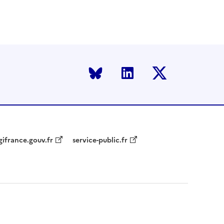
Bluesky
LinkedIn
Twitter
gifrance.gouv.fr
service-public.fr