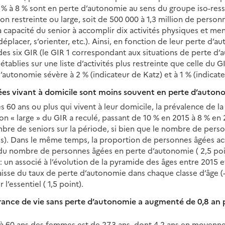
 3 % à 8 % sont en perte d’autonomie au sens du groupe iso-res
ion restreinte ou large, soit de 500 000 à 1,3 million de perso
a capacité du senior à accomplir dix activités physiques et men
 déplacer, s’orienter, etc.). Ainsi, en fonction de leur perte d’
des six GIR (le GIR 1 correspondant aux situations de perte d’
établies sur une liste d’activités plus restreinte que celle du G
autonomie sévère à 2 % (indicateur de Katz) et à 1 % (indicate
ées vivant à domicile sont moins souvent en perte d’auton
s 60 ans ou plus qui vivent à leur domicile, la prévalence de l
tion « large » du GIR a reculé, passant de 10 % en 2015 à 8 % en
re de seniors sur la période, si bien que le nombre de pers
s). Dans le même temps, la proportion de personnes âgées acc
ul du nombre de personnes âgées en perte d’autonomie ( 2,5 poi
un associé à l’évolution de la pyramide des âges entre 2015 et 
aisse du taux de perte d’autonomie dans chaque classe d’âge (-2
l’essentiel ( 1,5 point).
érance de vie sans perte d’autonomie a augmenté de 0,8 an 
 à 60 ans des femmes est de 27,3 ans, dont 4,2 ans en moyenne