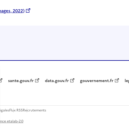
ages, 2022)
sante.gouv.fr
data.gouv.fr
gouvernement.fr
le
égales
Flux RSS
Recrutements
ence etalab-2.0