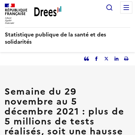
Aller
Recherc
au
RÉPUBLIQUE
FRANÇAISE
contenu
principal
Statistique publique de la santé et des
solidarités
Partager
Facebook
Partager
Partager
Imp
l'article
l'article
l'article
l'art
en
sur
sur
tant
Twitter
Linked
que
in
Semaine du 29
citation
novembre au 5
décembre 2021 : plus de
5 millions de tests
réalisés, soit une hausse