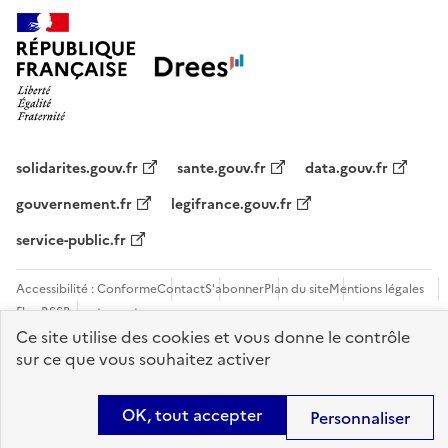
solidarites.gouv.fr
sante.gouv.fr
data.gouv.fr
gouvernement.fr
legifrance.gouv.fr
service-public.fr
Accessibilité : Conforme
Contact
S'abonner
Plan du site
Mentions légales
Flux RSS
Recrutements
Ce site utilise des cookies et vous donne le contrôle
Sauf mention contraire, tous les contenus de ce site sont sous
licence
sur ce que vous souhaitez activer
etalab-2.0
OK, tout accepter
Personnaliser
Panneau de gestion des cookies