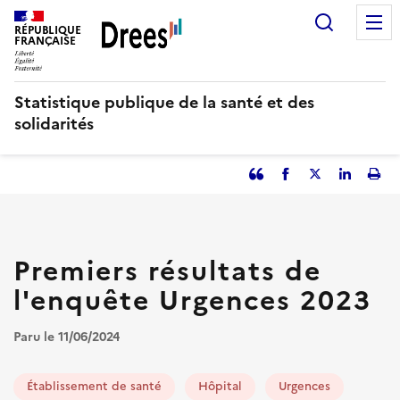
Aller
Recherc
au
RÉPUBLIQUE
FRANÇAISE
contenu
principal
Statistique publique de la santé et des
solidarités
Partager
Facebook
Partager
Partager
Imp
l'article
l'article
l'article
l'art
en
sur
sur
tant
Twitter
Linked
que
in
Premiers résultats de
citation
l'enquête Urgences 2023
Paru le 11/06/2024
Établissement de santé
Hôpital
Urgences