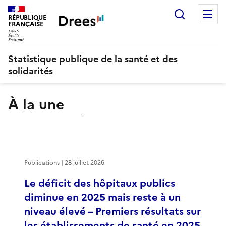
Recherch
M
RÉPUBLIQUE
FRANÇAISE
Statistique publique de la santé et des
solidarités
À la une
Publications | 28 juillet 2026
Le déficit des hôpitaux publics
diminue en 2025 mais reste à un
niveau élevé – Premiers résultats sur
les établissements de santé en 2025