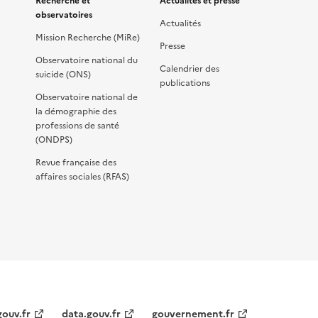
Recherche et
Actualités et presse
observatoires
Actualités
Mission Recherche (MiRe)
Presse
Observatoire national du
Calendrier des
suicide (ONS)
publications
Observatoire national de
la démographie des
professions de santé
(ONDPS)
Revue française des
affaires sociales (RFAS)
gouv.fr
data.gouv.fr
gouvernement.fr