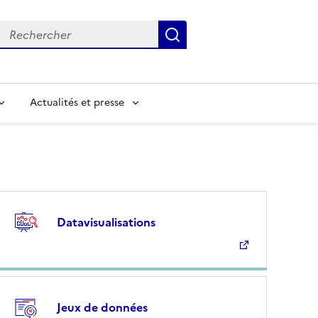
Rechercher
Submit
Input to search in solr server by keyword
Actualités et presse
Datavisualisations
Jeux de données