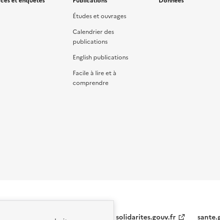
ces et enquêtes
Publications
Données
Études et ouvrages
Calendrier des
publications
English publications
Facile à lire et à
comprendre
solidarites.gouv.fr
sante.